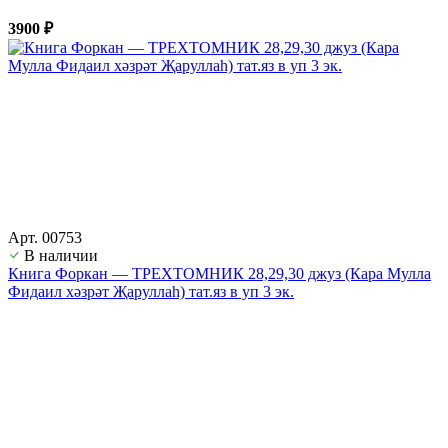
3900 ₽
Арт. 00753
В наличии
Книга Форкан — ТРЕХТОМНИК 28,29,30 джуз (Кара Мулла
Фидаил хәзрәт Җаруллаһ) тат.яз в уп 3 эк.