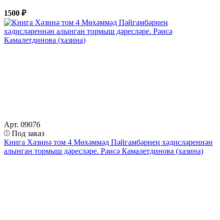
1500 ₽
Арт. 09076
Под заказ
Книга Хәзинә том 4 Мөхәммәд Пәйгамбәрнең хәдисләреннән
алынган тормыш дәресләре. Рәисә Камалетдинова (хазина)