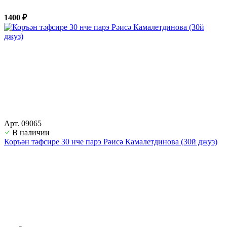
1400 ₽
Арт. 09065
В наличии
Коръән тәфсире 30 нче парэ Рәисә Камалетдинова (30й джуз)