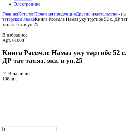
Электроника
Главная
Каталог
Печатная продукция
Другие издательства - на
татарском языке
Книга Рәсемле Намаз уку тәртибе 52 с. ДР тат
тат.яз. экз. в уп.25
В избранное
Арт. 01008
Книга Рәсемле Намаз уку тәртибе 52 с.
ДР тат тат.яз. экз. в уп.25
В наличии
108 шт.