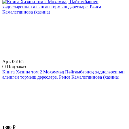
Арт. 06165
Под заказ
Книга Хәзинә том 2 Мөхәммәд Пәйгамбәрнең хәдисләреннән
алынган тормыш дәресләре. Рәисә Камалетдинова (хазина)
1300 ₽