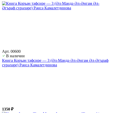
Арт. 00600
В наличии
Книга Коръән тәфсире — 3 (Әл-Мәидә Әл-Әнгам Әл-Әгъраф
сүрәләре) Рәисә Камалетдинова
1350 ₽