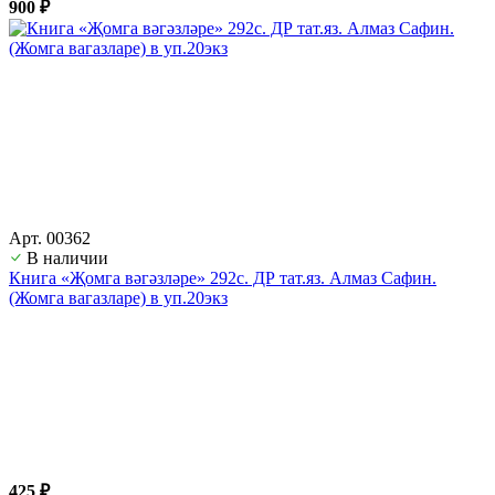
900 ₽
Арт. 00362
В наличии
Книга «Җомга вәгәзләре» 292с. ДР тат.яз. Алмаз Сафин.
(Жомга вагазларе) в уп.20экз
425 ₽