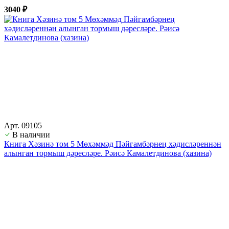
3040 ₽
Арт. 09105
В наличии
Книга Хәзинә том 5 Мөхәммәд Пәйгамбәрнең хәдисләреннән
алынган тормыш дәресләре. Рәисә Камалетдинова (хазина)