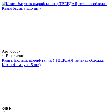
Арт. 08687
В наличии
Книга Һәфтияк шәриф тат.яз. ( ТВЕРДАЯ, зеленая обложка,
Казан басма уп.15 шт.)
340 ₽