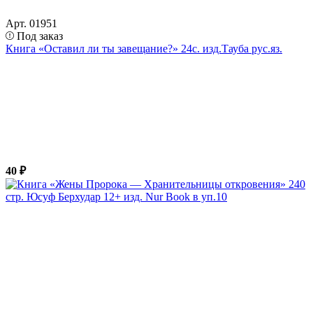
Арт. 01951
Под заказ
Книга «Оставил ли ты завещание?» 24с. изд.Тауба рус.яз.
40 ₽