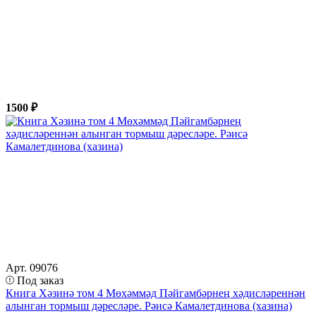
1500 ₽
Арт. 09076
Под заказ
Книга Хәзинә том 4 Мөхәммәд Пәйгамбәрнең хәдисләреннән
алынган тормыш дәресләре. Рәисә Камалетдинова (хазина)