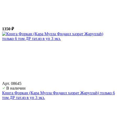
1350 ₽
Арт. 08645
В наличии
Книга Форкан (Кара Мулла Фидаил хәзрәт Җаруллаһ) только 6
том ДР тат.яз в уп 3 экз.