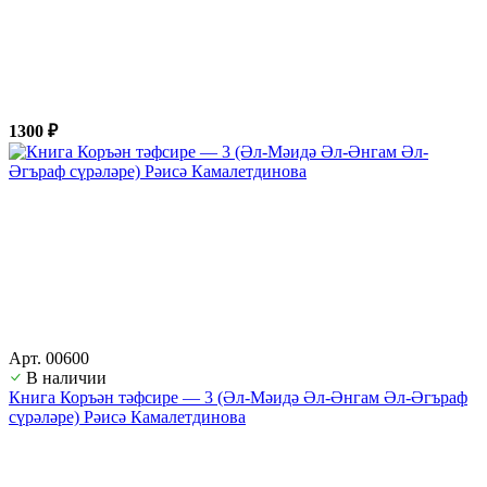
1300 ₽
Арт. 00600
В наличии
Книга Коръән тәфсире — 3 (Әл-Мәидә Әл-Әнгам Әл-Әгъраф
сүрәләре) Рәисә Камалетдинова