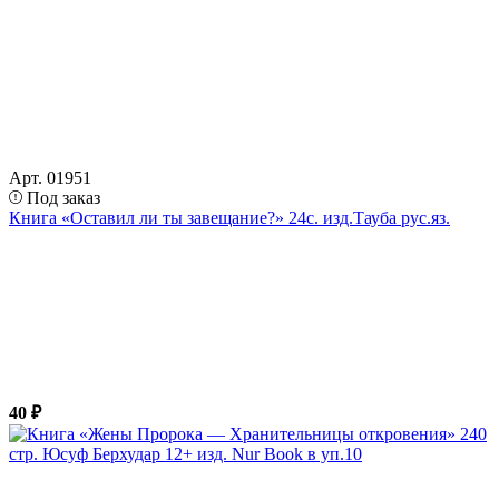
Арт. 01951
Под заказ
Книга «Оставил ли ты завещание?» 24с. изд.Тауба рус.яз.
40 ₽