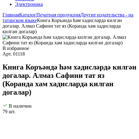
Электроника
Главная
Каталог
Печатная продукция
Другие издательства - на
татарском языке
Книга Коръәндә һәм хәдисләрдә килгән
догалар. Алмаз Сафини тат яз (Коранда хам хадисларда
килган догалар)
В избранное
Арт. 01118
Книга Коръәндә һәм хәдисләрдә килгән
догалар. Алмаз Сафини тат яз
(Коранда хам хадисларда килган
догалар)
В наличии
79 шт.