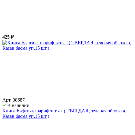
425 ₽
Арт. 08687
В наличии
Книга Һәфтияк шәриф тат.яз. ( ТВЕРДАЯ, зеленая обложка,
Казан басма уп.15 шт.)