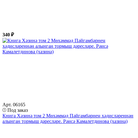
340 ₽
Арт. 06165
Под заказ
Книга Хәзинә том 2 Мөхәммәд Пәйгамбәрнең хәдисләреннән
алынган тормыш дәресләре. Рәисә Камалетдинова (хазина)