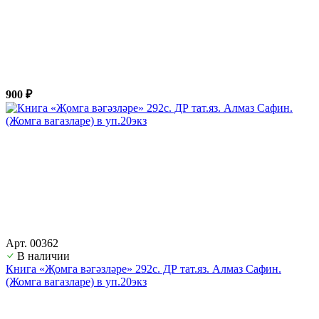
900 ₽
Арт. 00362
В наличии
Книга «Җомга вәгәзләре» 292с. ДР тат.яз. Алмаз Сафин.
(Жомга вагазларе) в уп.20экз