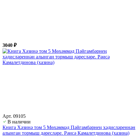
3040 ₽
Арт. 09105
В наличии
Книга Хәзинә том 5 Мөхәммәд Пәйгамбәрнең хәдисләреннән
алынган тормыш дәресләре. Рәисә Камалетдинова (хазина)