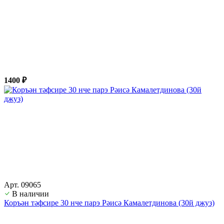
1400 ₽
Арт. 09065
В наличии
Коръән тәфсире 30 нче парэ Рәисә Камалетдинова (30й джуз)