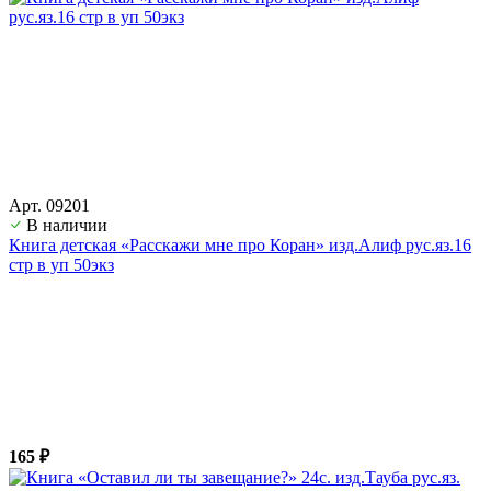
Арт. 09201
В наличии
Книга детская «Расскажи мне про Коран» изд.Алиф рус.яз.16
стр в уп 50экз
165 ₽