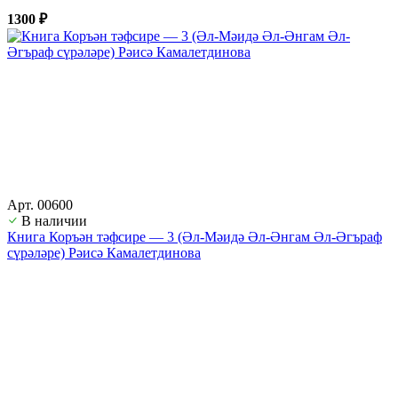
1300 ₽
Арт. 00600
В наличии
Книга Коръән тәфсире — 3 (Әл-Мәидә Әл-Әнгам Әл-Әгъраф
сүрәләре) Рәисә Камалетдинова