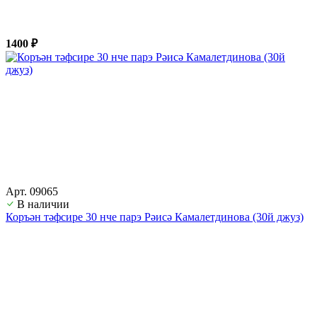
1400 ₽
Арт. 09065
В наличии
Коръән тәфсире 30 нче парэ Рәисә Камалетдинова (30й джуз)