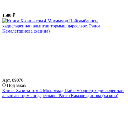
1500 ₽
Арт. 09076
Под заказ
Книга Хәзинә том 4 Мөхәммәд Пәйгамбәрнең хәдисләреннән
алынган тормыш дәресләре. Рәисә Камалетдинова (хазина)