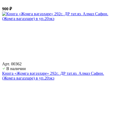
900 ₽
Арт. 00362
В наличии
Книга «Җомга вәгәзләре» 292с. ДР тат.яз. Алмаз Сафин.
(Жомга вагазларе) в уп.20экз