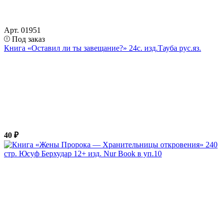
Арт. 01951
Под заказ
Книга «Оставил ли ты завещание?» 24с. изд.Тауба рус.яз.
40 ₽