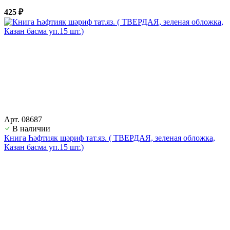
425 ₽
Арт. 08687
В наличии
Книга Һәфтияк шәриф тат.яз. ( ТВЕРДАЯ, зеленая обложка,
Казан басма уп.15 шт.)