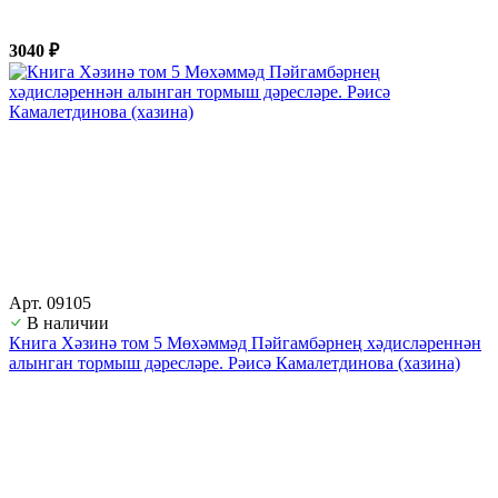
3040 ₽
Арт. 09105
В наличии
Книга Хәзинә том 5 Мөхәммәд Пәйгамбәрнең хәдисләреннән
алынган тормыш дәресләре. Рәисә Камалетдинова (хазина)