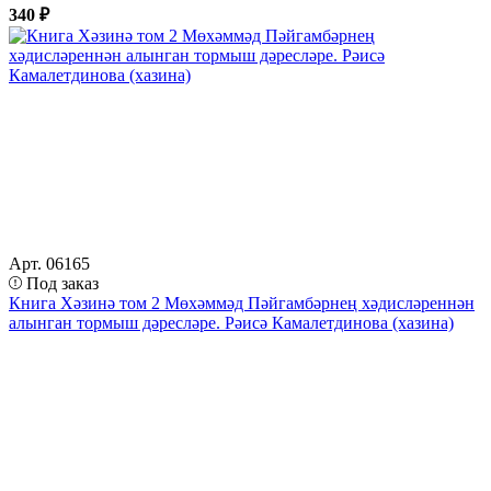
340 ₽
Арт. 06165
Под заказ
Книга Хәзинә том 2 Мөхәммәд Пәйгамбәрнең хәдисләреннән
алынган тормыш дәресләре. Рәисә Камалетдинова (хазина)