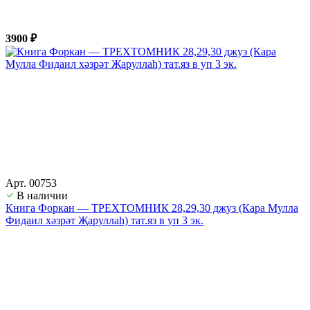
3900 ₽
Арт. 00753
В наличии
Книга Форкан — ТРЕХТОМНИК 28,29,30 джуз (Кара Мулла
Фидаил хәзрәт Җаруллаһ) тат.яз в уп 3 эк.