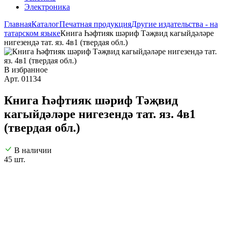
Электроника
Главная
Каталог
Печатная продукция
Другие издательства - на
татарском языке
Книга Һәфтияк шәриф Тәҗвид кагыйдәләре
нигезендә тат. яз. 4в1 (твердая обл.)
В избранное
Арт. 01134
Книга Һәфтияк шәриф Тәҗвид
кагыйдәләре нигезендә тат. яз. 4в1
(твердая обл.)
В наличии
45 шт.