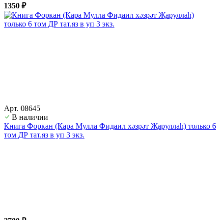
1350 ₽
Арт. 08645
В наличии
Книга Форкан (Кара Мулла Фидаил хәзрәт Җаруллаһ) только 6
том ДР тат.яз в уп 3 экз.