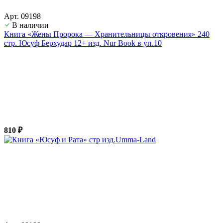
Арт. 09198
В наличии
Книга «Жены Пророка — Хранительницы откровения» 240
стр. Юсуф Берхудар 12+ изд. Nur Book в уп.10
810 ₽