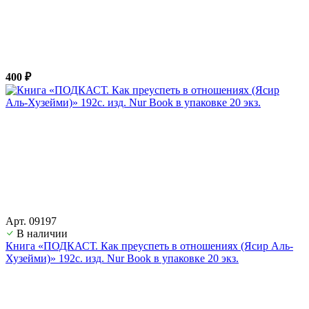
400 ₽
Арт. 09197
В наличии
Книга «ПОДКАСТ. Как преуспеть в отношениях (Ясир Аль-
Хузейми)» 192с. изд. Nur Book в упаковке 20 экз.