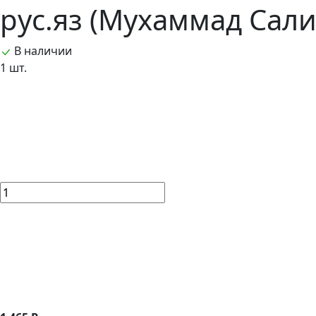
рус.яз (Мухаммад Сал
В наличии
1 шт.