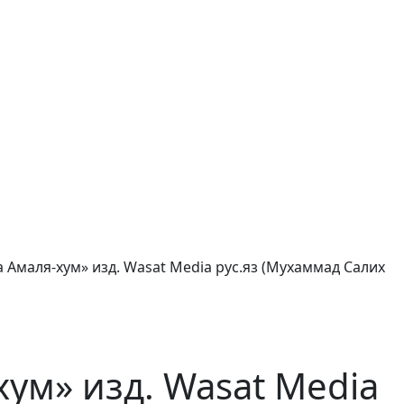
а Амаля-хум» изд. Wasat Media рус.яз (Мухаммад Салих
хум» изд. Wasat Media