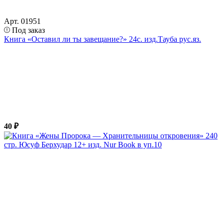
Арт. 01951
Под заказ
Книга «Оставил ли ты завещание?» 24с. изд.Тауба рус.яз.
40 ₽