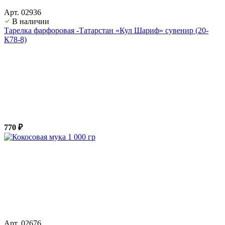
Арт. 02936
В наличии
Тарелка фарфоровая -Татарстан «Кул Шариф» сувенир (20-
К78-8)
770 ₽
Арт. 02676