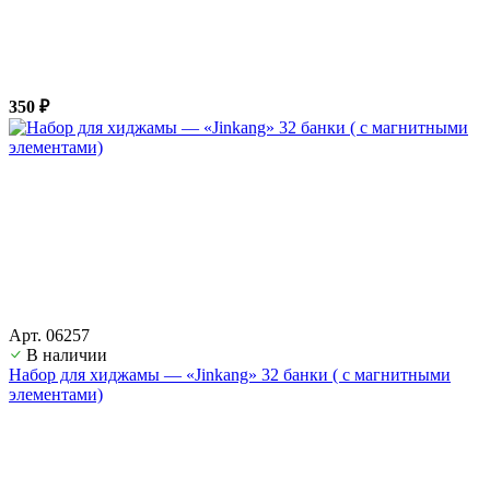
350 ₽
Арт. 06257
В наличии
Набор для хиджамы — «Jinkang» 32 банки ( с магнитными
элементами)