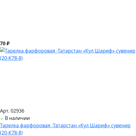
70 ₽
Арт. 02936
В наличии
Тарелка фарфоровая -Татарстан «Кул Шариф» сувенир
(20-К78-8)