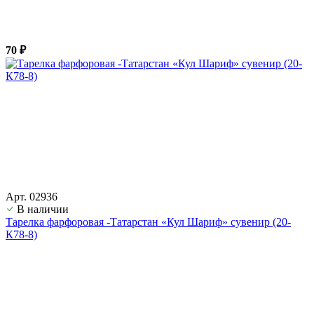
70 ₽
Арт. 02936
В наличии
Тарелка фарфоровая -Татарстан «Кул Шариф» сувенир (20-
К78-8)