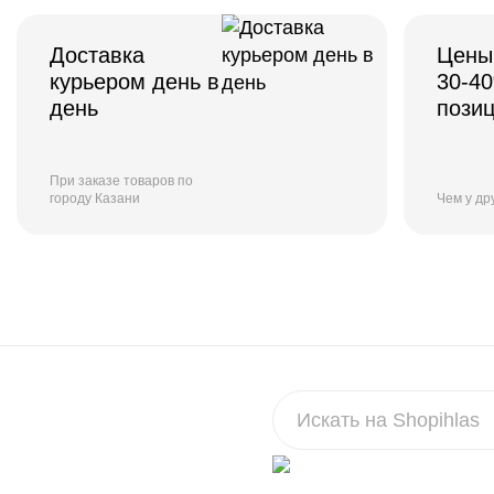
Доставка
Цены
курьером день в
30-4
день
пози
При заказе товаров по
городу Казани
Чем у др