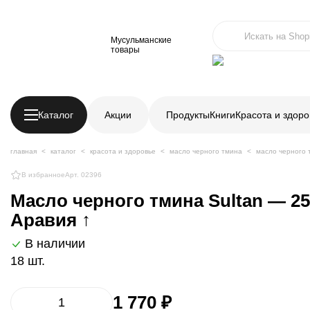
Мусульманские
товары
Каталог
Акции
Продукты
Книги
Красота и здоро
главная
каталог
красота и здоровье
масло черного тмина
масло черного 
В избранное
Арт. 02396
Масло черного тмина Sultan — 2
Аравия ↑
В наличии
18 шт.
1 770 ₽