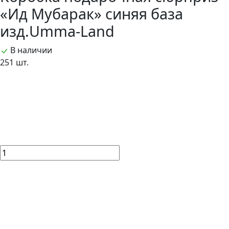
«Ид Мубарак» синяя база
изд.Umma-Land
В наличии
251 шт.