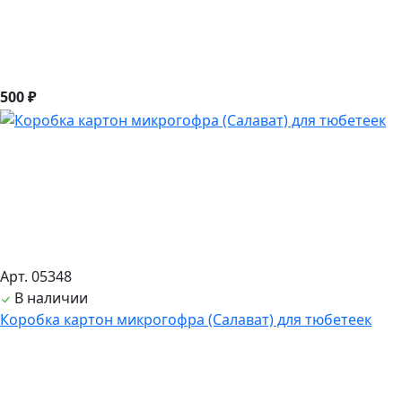
500 ₽
Арт. 05348
В наличии
Коробка картон микрогофра (Салават) для тюбетеек