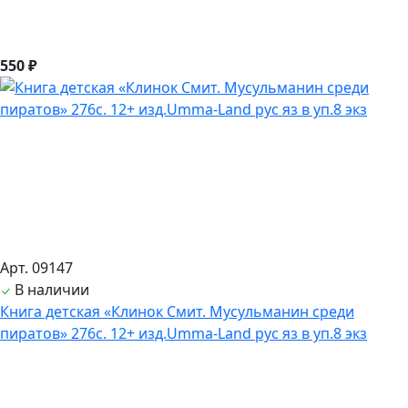
550 ₽
Арт. 09147
В наличии
Книга детская «Клинок Смит. Мусульманин среди
пиратов» 276с. 12+ изд.Umma-Land рус яз в уп.8 экз