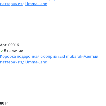
Арт. 09016
В наличии
Коробка подарочная сюрприз «Eid mubarak-Желтый
паттерн» изд.Umma-Land
80 ₽