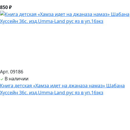
850 ₽
Арт. 09186
В наличии
Книга детская «Хамза идет на джаназа намаз» Шабана
Хуссейн 36с. изд.Umma-Land рус яз в уп.16экз