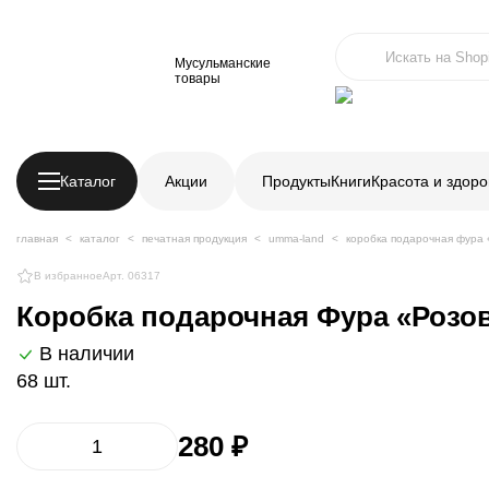
Мусульманские
товары
Каталог
Акции
Продукты
Книги
Красота и здоро
главная
каталог
печатная продукция
umma-land
коробка подарочная фура
В избранное
Арт. 06317
Коробка подарочная Фура «Роз
В наличии
68 шт.
280 ₽