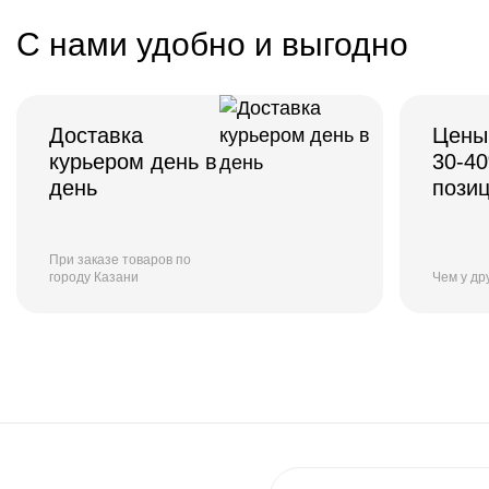
С нами удобно и выгодно
Доставка
Цены
курьером день в
30-4
день
пози
При заказе товаров по
городу Казани
Чем у др