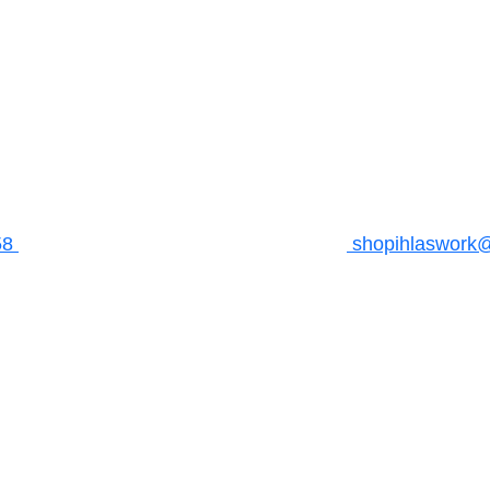
58
shopihlaswork