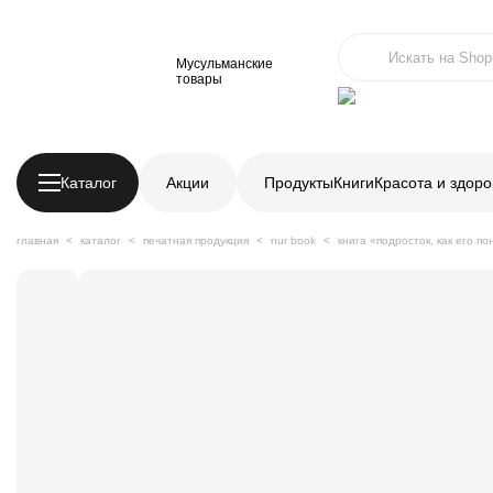
Мусульманские
товары
Каталог
Акции
Продукты
Книги
Красота и здоро
главная
каталог
печатная продукция
nur book
книга «подросток, как его по