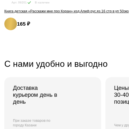
В наличии
Арт. 09201
Книга детская «Расскажи мне про Коран» изд.Алиф рус.яз.16 стр в уп 50экз
165 ₽
С нами удобно и выгодно
Доставка
Цены
курьером день в
30-4
день
пози
При заказе товаров по
городу Казани
Чем у др