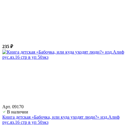
235 ₽
Арт. 09170
В наличии
Книга детская «Бабочка, или куда уходят люди?» изд.Алиф
рус.яз.16 стр в уп 50экз