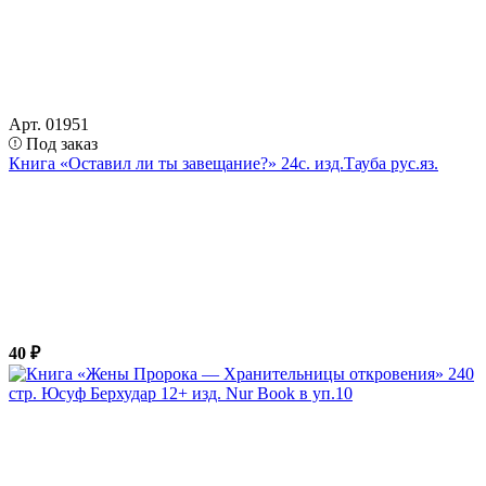
Арт. 01951
Под заказ
Книга «Оставил ли ты завещание?» 24с. изд.Тауба рус.яз.
40 ₽