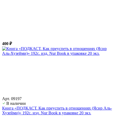
400 ₽
Арт. 09197
В наличии
Книга «ПОДКАСТ. Как преуспеть в отношениях (Ясир Аль-
Хузейми)» 192с. изд. Nur Book в упаковке 20 экз.