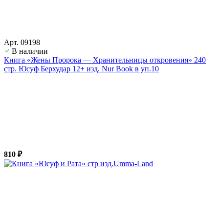
Арт. 09198
В наличии
Книга «Жены Пророка — Хранительницы откровения» 240
стр. Юсуф Берхудар 12+ изд. Nur Book в уп.10
810 ₽