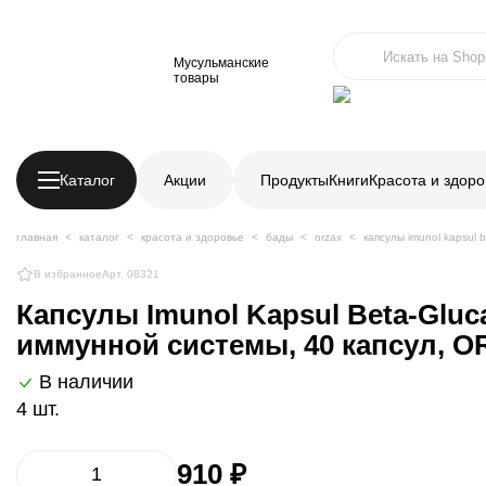
Мусульманские
товары
Каталог
Акции
Продукты
Книги
Красота и здоро
главная
каталог
красота и здоровье
бады
orzax
капсулы imunol kapsul 
В избранное
Арт. 08321
Капсулы Imunol Kapsul Beta-Gluc
иммунной системы, 40 капсул, 
В наличии
4 шт.
910 ₽