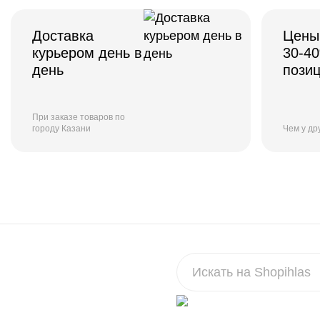
Доставка
Цены
курьером день в
30-4
день
пози
При заказе товаров по
городу Казани
Чем у др