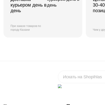
курьером день в
30-4
день
пози
При заказе товаров по
городу Казани
Чем у др