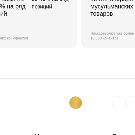
0% на ряд
мусульманских
ций
товаров
Нам доверяют уже более
угих конкурентов
10 000 клиентов