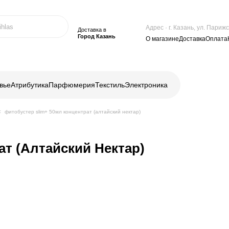
Адрес · г. Казань, ул. Пари
Доставка в
Город Казань
О магазине
Доставка
Оплата
вье
Атрибутика
Парфюмерия
Текстиль
Электроника
фитобустер slim+ 50мл концентрат (алтайский нектар)
ат (Алтайский Нектар)