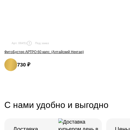
Под заказ
Арт. 08451
ФитоБустер АРТРО 60 капс. (Алтайский Нектар)
730 ₽
С нами удобно и выгодно
Доставка
Цены