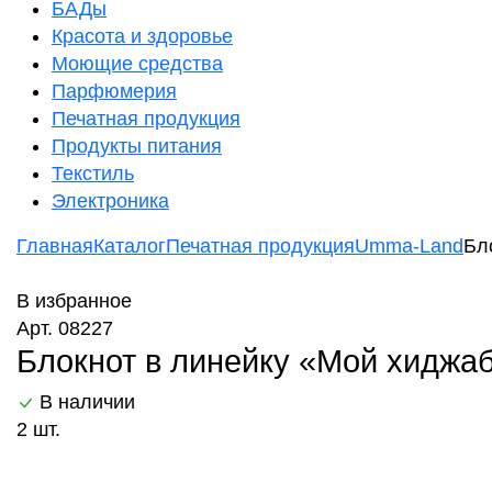
БАДы
Красота и здоровье
Моющие средства
Парфюмерия
Печатная продукция
Продукты питания
Текстиль
Электроника
Главная
Каталог
Печатная продукция
Umma-Land
Бл
В избранное
Арт. 08227
Блокнот в линейку «Мой хиджаб
В наличии
2 шт.