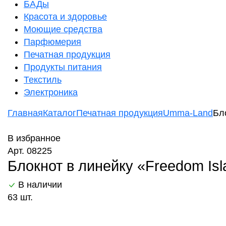
БАДы
Красота и здоровье
Моющие средства
Парфюмерия
Печатная продукция
Продукты питания
Текстиль
Электроника
Главная
Каталог
Печатная продукция
Umma-Land
Бл
В избранное
Арт. 08225
Блокнот в линейку «Freedom Is
В наличии
63 шт.